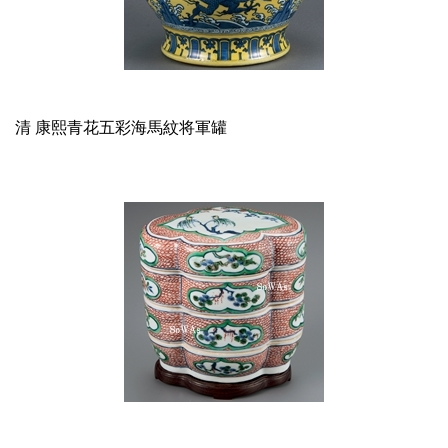
清 康熙青花五彩海馬紋将軍罐