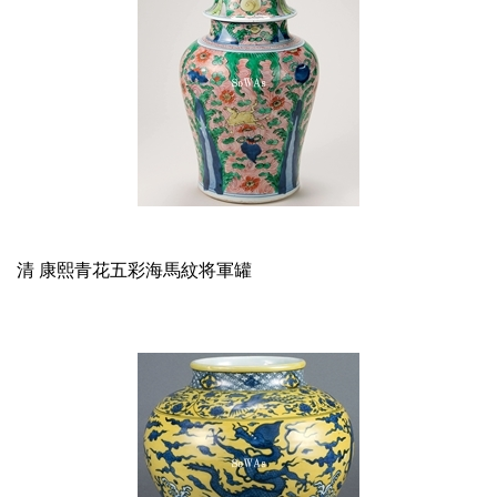
清 康熙青花五彩海馬紋将軍罐