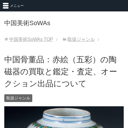
メニュー
中国美術SoWAs
中国美術SoWAs
TOP
取扱ジャンル
中国骨董品：赤絵（五彩）の陶
磁器の買取と鑑定・査定、オー
クション出品について
取扱ジャンル