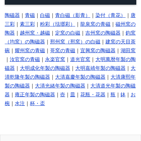
陶磁器
｜
青磁
｜
白磁
｜
青白磁（影青）
｜
染付（青花）
｜
唐
三彩
｜
素三彩
｜
粉彩（琺瑯彩）
｜
龍泉窯の青磁
｜
磁州窯の
陶器
｜
越州窯・越磁
｜
定窯の白磁
｜
吉州窯の陶磁器
｜
鈞窯
（均窯）の陶磁器
｜
邢州窯（邢窯）の白磁
｜
建窯の天目茶
碗
｜
耀州窯の青磁
｜
哥窯の青磁
｜
宜興窯の陶磁器
｜
湖田窯
｜
汝官窯の青磁
｜
永楽官窯
｜
道光官窯
｜
大明萬暦年製の陶
磁器
｜
大明成化年製の陶磁器
｜
大明嘉靖年製の陶磁器
｜
大
清乾隆年製の陶磁器
｜
大清嘉慶年製の陶磁器
｜
大清康熙年
製の陶磁器
｜
大清光緒年製の陶磁器
｜
大清道光年製の陶磁
器
｜
雍正年製の陶磁器
｜
壺
｜
皿
｜
花瓶・花器
｜
瓶
｜
鉢
｜
お
椀
｜
水注
｜
杯・盃