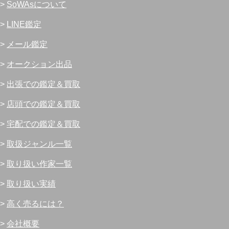
>
SoWAsについて
>
LINE鑑定
>
メール鑑定
>
オークション出品
>
出張での鑑定＆買取
>
店頭での鑑定＆買取
>
宅配での鑑定＆買取
>
取扱ジャンル一覧
>
取り扱い作家一覧
>
取り扱い実績
>
高く売るには？
>
会社概要