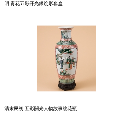
明 青花五彩开光銀錠形套盒
清末民初 五彩開光人物故事紋花瓶