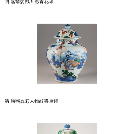
明 嘉靖嬰戲五彩青花罐
清 康熙五彩人物紋将軍罐