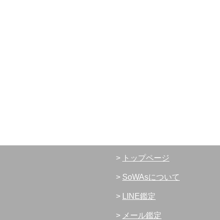
>
トップページ
>
SoWAsについて
>
LINE鑑定
>
メール鑑定