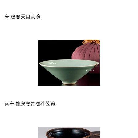
宋 建窯天目茶碗
南宋 龍泉窯青磁斗笠碗