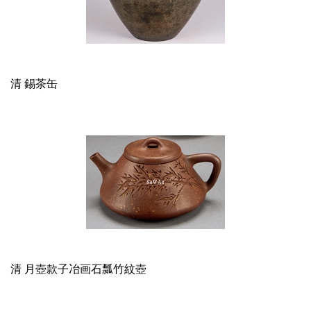
清 錫茶缶
清 月壺款子冶画石瓢竹紋壺