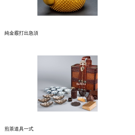
純金霰打出急須
煎茶道具一式