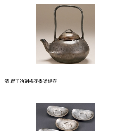
清 瞿子冶刻梅花提梁錫壺