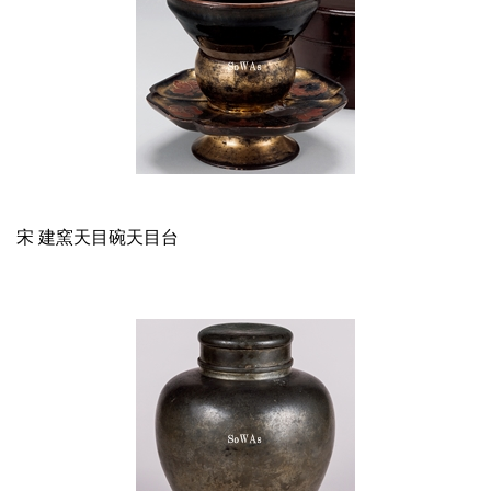
宋 建窯天目碗天目台