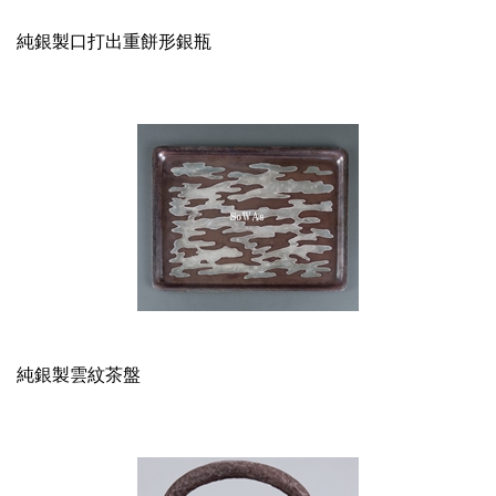
純銀製口打出重餅形銀瓶
純銀製雲紋茶盤