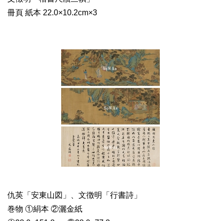
冊頁 紙本 22.0×10.2cm×3
仇英「安東山図」、文徴明「行書詩」
巻物 ①絹本 ②灑金紙