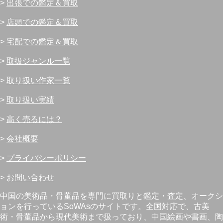
>
出張での鑑定＆買取
>
店頭での鑑定＆買取
>
宅配での鑑定＆買取
>
取扱ジャンル一覧
>
取り扱い作家一覧
>
取り扱い実績
>
高く売るには？
>
会社概要
>
プライバシーポリシー
>
お問い合わせ
中国の美術品・骨董品を専門に買取りと鑑定・査定、オークシ
ョンを行っているSoWAsのサイトです。全国対応で、古美
術・骨董品から現代美術まで扱っており、中国絵画や書画、陶