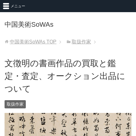
メニュー
中国美術SoWAs
中国美術SoWAs
TOP
取扱作家
文徴明の書画作品の買取と鑑
定・査定、オークション出品に
ついて
取扱作家