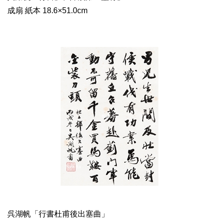
成扇 紙本 18.6×51.0cm
呉湖帆「行書杜甫後出塞曲」