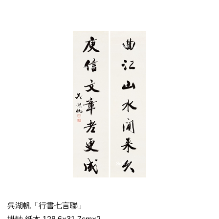
呉湖帆「行書七言聯」