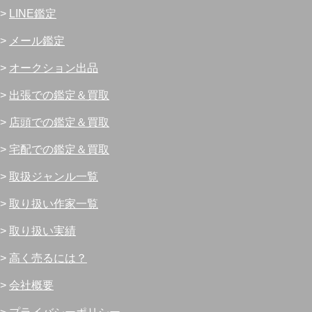
>
LINE鑑定
>
メール鑑定
>
オークション出品
>
出張での鑑定＆買取
>
店頭での鑑定＆買取
>
宅配での鑑定＆買取
>
取扱ジャンル一覧
>
取り扱い作家一覧
>
取り扱い実績
>
高く売るには？
>
会社概要