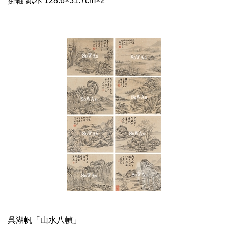
掛軸 紙本 128.6×31.7cm×2
呉湖帆「山水八幀」