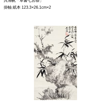
呉湖帆「草書七言聯」
掛軸 紙本 123.3×26.1cm×2