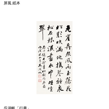
屏風 紙本
呉湖帆「行書」