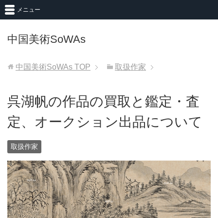
メニュー
中国美術SoWAs
中国美術SoWAs
TOP
取扱作家
呉湖帆の作品の買取と鑑定・査
定、オークション出品について
取扱作家