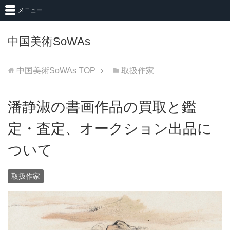
メニュー
中国美術SoWAs
中国美術SoWAs
TOP
取扱作家
潘静淑の書画作品の買取と鑑
定・査定、オークション出品に
ついて
取扱作家