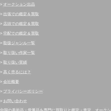
>
オークション出品
>
出張での鑑定＆買取
>
店頭での鑑定＆買取
>
宅配での鑑定＆買取
>
取扱ジャンル一覧
>
取り扱い作家一覧
>
取り扱い実績
>
高く売るには？
>
会社概要
>
プライバシーポリシー
>
お問い合わせ
中国の美術品・骨董品を専門に買取りと鑑定・査定、オークシ