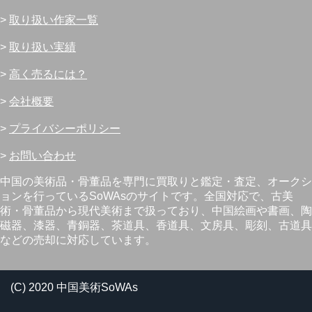
>
取り扱い作家一覧
>
取り扱い実績
>
高く売るには？
>
会社概要
>
プライバシーポリシー
>
お問い合わせ
中国の美術品・骨董品を専門に買取りと鑑定・査定、オークシ
ョンを行っているSoWAsのサイトです。全国対応で、古美
術・骨董品から現代美術まで扱っており、中国絵画や書画、陶
磁器、漆器、青銅器、茶道具、香道具、文房具、彫刻、古道具
などの売却に対応しています。
(C) 2020 中国美術SoWAs