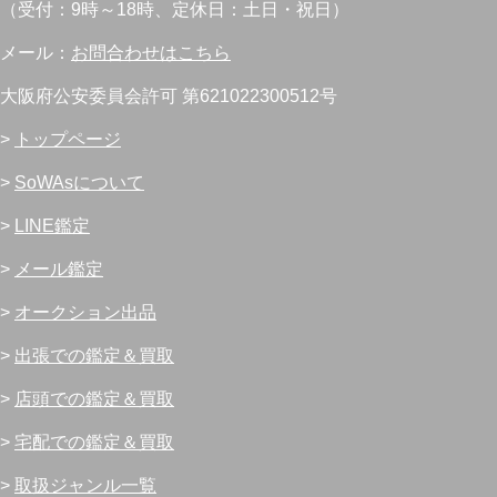
（受付：9時～18時、定休日：土日・祝日）
メール：
お問合わせはこちら
大阪府公安委員会許可 第621022300512号
>
トップページ
>
SoWAsについて
>
LINE鑑定
>
メール鑑定
>
オークション出品
>
出張での鑑定＆買取
>
店頭での鑑定＆買取
>
宅配での鑑定＆買取
>
取扱ジャンル一覧