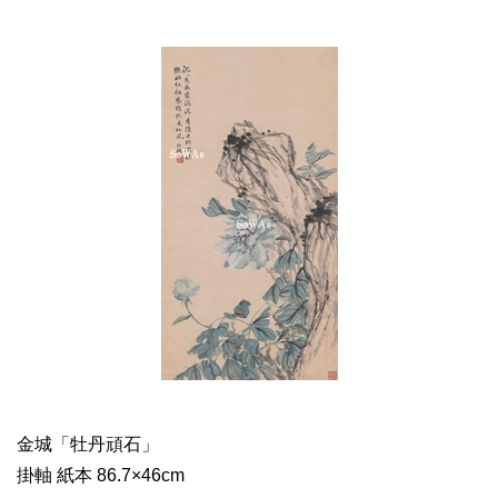
金城「牡丹頑石」
掛軸 紙本 86.7×46cm