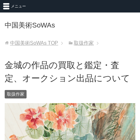
メニュー
中国美術SoWAs
中国美術SoWAs
TOP
取扱作家
金城の作品の買取と鑑定・査
定、オークション出品について
取扱作家