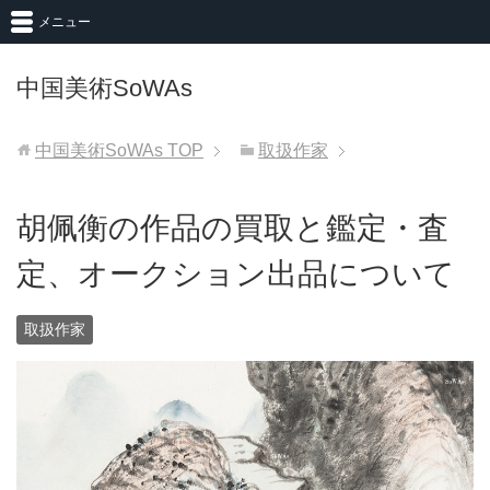
メニュー
中国美術SoWAs
中国美術SoWAs
TOP
取扱作家
胡佩衡の作品の買取と鑑定・査
定、オークション出品について
取扱作家