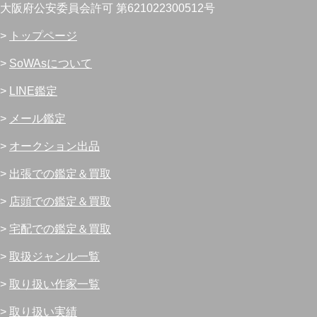
大阪府公安委員会許可 第621022300512号
>
トップページ
>
SoWAsについて
>
LINE鑑定
>
メール鑑定
>
オークション出品
>
出張での鑑定＆買取
>
店頭での鑑定＆買取
>
宅配での鑑定＆買取
>
取扱ジャンル一覧
>
取り扱い作家一覧
>
取り扱い実績