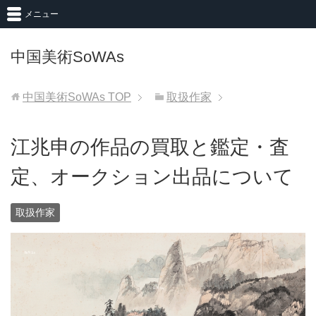
メニュー
中国美術SoWAs
中国美術SoWAs
TOP
取扱作家
江兆申の作品の買取と鑑定・査
定、オークション出品について
取扱作家