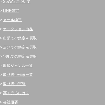
>
SoWAsについて
>
LINE鑑定
>
メール鑑定
>
オークション出品
>
出張での鑑定＆買取
>
店頭での鑑定＆買取
>
宅配での鑑定＆買取
>
取扱ジャンル一覧
>
取り扱い作家一覧
>
取り扱い実績
>
高く売るには？
>
会社概要