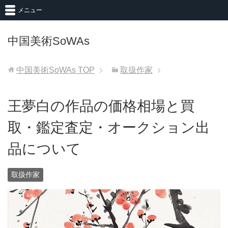
メニュー
中国美術SoWAs
中国美術SoWAs
TOP
取扱作家
王夢白の作品の価格相場と買
取・鑑定査定・オークション出
品について
取扱作家