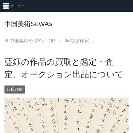
メニュー
中国美術SoWAs
中国美術SoWAs
TOP
取扱作家
藍鈺の作品の買取と鑑定・査
定、オークション出品について
取扱作家