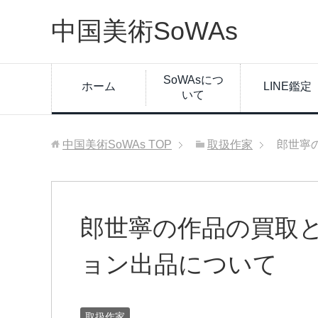
中国美術SoWAs
SoWAsにつ
ホーム
LINE鑑定
いて
中国美術SoWAs
TOP
取扱作家
郎世寧
郎世寧の作品の買取
ョン出品について
取扱作家