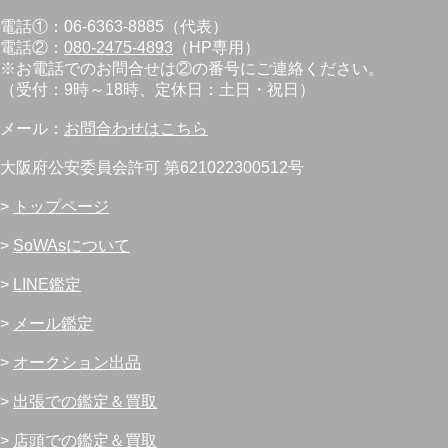
電話①：06-6363-8885（代表）
電話②：
080-2475-4893
（HP専用）
※お電話でのお問合せは②の番号にご連絡ください。
（受付：9時～18時、定休日：土日・祝日）
メール：
お問合わせはこちら
大阪府公安委員会許可 第621022300512号
>
トップページ
>
SoWAsについて
>
LINE鑑定
>
メール鑑定
>
オークション出品
>
出張での鑑定＆買取
>
店頭での鑑定＆買取