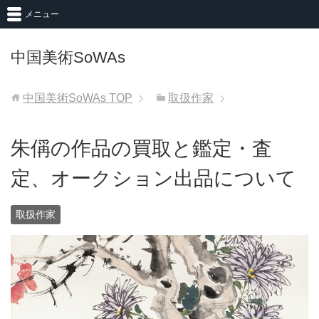
メニュー
中国美術SoWAs
中国美術SoWAs
TOP
取扱作家
朱偁の作品の買取と鑑定・査
定、オークション出品について
取扱作家