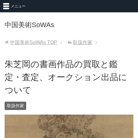
メニュー
中国美術SoWAs
中国美術SoWAs
TOP
取扱作家
朱芝岡の書画作品の買取と鑑
定・査定、オークション出品に
ついて
取扱作家