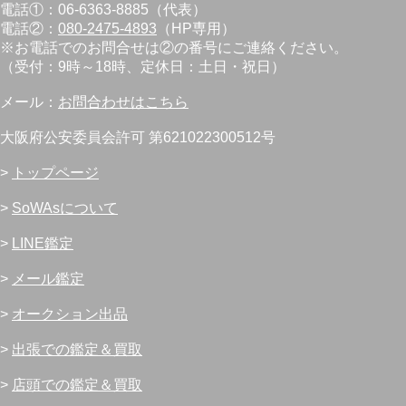
電話①：06-6363-8885（代表）
電話②：
080-2475-4893
（HP専用）
※お電話でのお問合せは②の番号にご連絡ください。
（受付：9時～18時、定休日：土日・祝日）
メール：
お問合わせはこちら
大阪府公安委員会許可 第621022300512号
>
トップページ
>
SoWAsについて
>
LINE鑑定
>
メール鑑定
>
オークション出品
>
出張での鑑定＆買取
>
店頭での鑑定＆買取