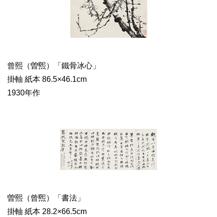
曾熙（曽煕）「鐵骨冰心」
掛軸 紙本 86.5×46.1cm
1930年作
曽熙（曾煕）「書法」
掛軸 紙本 28.2×66.5cm