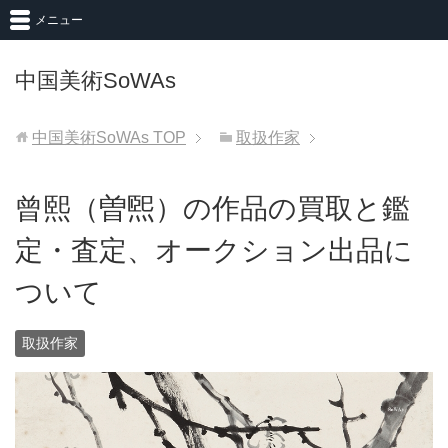
メニュー
中国美術SoWAs
中国美術SoWAs
TOP
取扱作家
曾熙（曽煕）の作品の買取と鑑
定・査定、オークション出品に
ついて
取扱作家