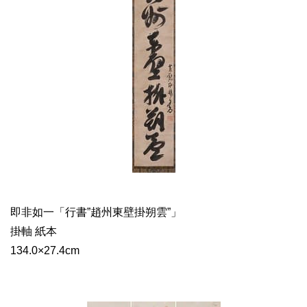
即非如一「行書”趙州東壁掛朔雲”」
掛軸 紙本
134.0×27.4cm