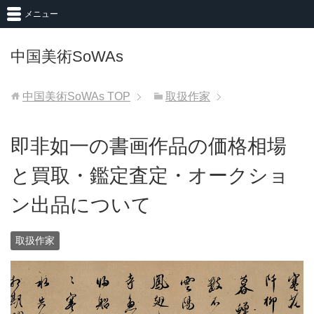
メニュー
中国美術SoWAs
中国美術SoWAs
TOP
取扱作家
即非如一の書画作品の価格相場
と買取・鑑定査定・オークショ
ン出品について
取扱作家