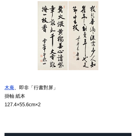
木庵
、即非「行書對屏」
掛軸 紙本
127.4×55.6cm×2