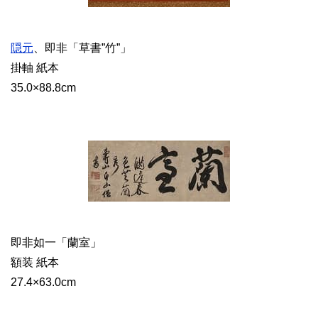
隠元
、即非「草書”竹”」
掛軸 紙本
35.0×88.8cm
即非如一「蘭室」
額装 紙本
27.4×63.0cm