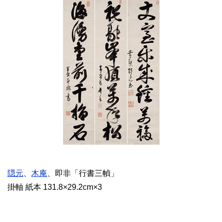
隠元
、
木庵
、即非「行書三幀」
掛軸 紙本 131.8×29.2cm×3