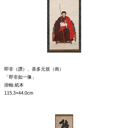
即非（讚）、喜多元規（画）
「即非如一像」
掛軸 紙本
115.3×44.0cm