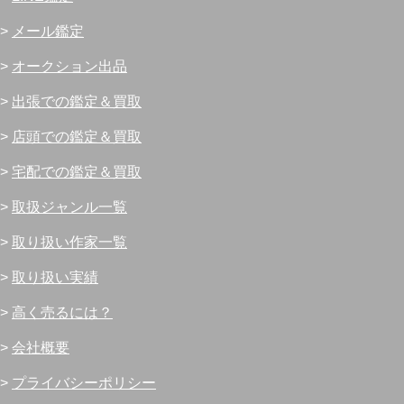
>
メール鑑定
>
オークション出品
>
出張での鑑定＆買取
>
店頭での鑑定＆買取
>
宅配での鑑定＆買取
>
取扱ジャンル一覧
>
取り扱い作家一覧
>
取り扱い実績
>
高く売るには？
>
会社概要
>
プライバシーポリシー