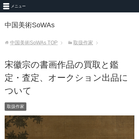
メニュー
中国美術SoWAs
中国美術SoWAs
TOP
取扱作家
宋徽宗の書画作品の買取と鑑
定・査定、オークション出品に
ついて
取扱作家